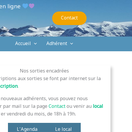
en ligne
Contact
Accueil
Adhérent
Nos sorties encadrées
riptions aux sorties se font par internet sur la
scription
.
s nouveaux adhérents, vous pouvez nous
r par mail sur la page
Contact
ou venir au
local
er vendredi du mois, de 18h à 19h.
L’Agenda
Le local