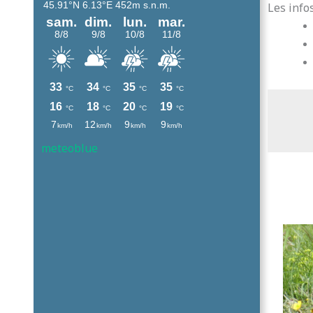
Les inf
meteoblue