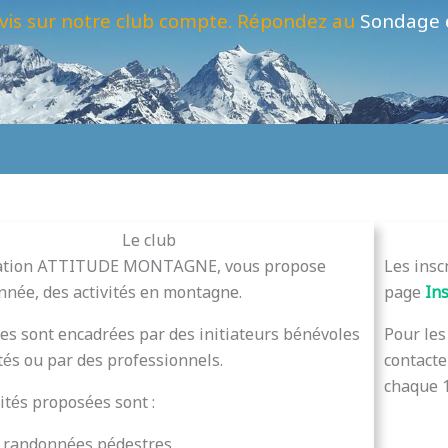
vis sur notre club compte. Répondez au
Sondage 
Le club
iation ATTITUDE MONTAGNE, vous propose
Les insc
année, des activités en montagne.
page
In
ies sont encadrées par des initiateurs bénévoles
Pour le
tés ou par des professionnels.
contacte
chaque 1
vités proposées sont :
randonnées pédestres