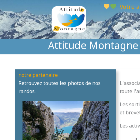
Aller
Votre a
au
contenu
Attitude Montagne
notre partenaire
Retrouvez toutes les photos de nos
L’assoc
randos.
toute l’
Les sort
et breve
Les acti