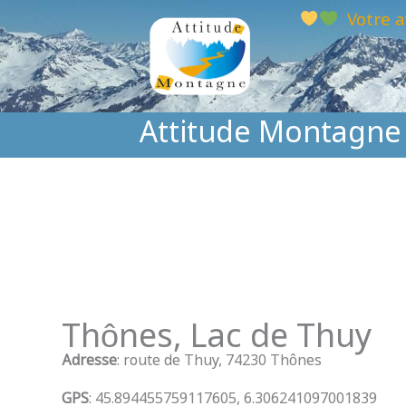
Aller
Votre a
au
contenu
Attitude Montagne
Thônes, Lac de Thuy
Adresse
: route de Thuy, 74230 Thônes
GPS
: 45.894455759117605, 6.306241097001839